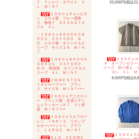
20,000円(税込22
Ｔ Ｔシャツ ホワイト Ｘ
Ｌ ＭＩＮＴ
・
１９９０ｓチャンピオ
ン ＵＳＡ製 ブルー霜降
り 無地Ｔ ＤＥＡＤＳＴＯ
ＣＫ ＸＬ
・１９８０ｓＢＲＯＯＫＳＢ
ＲＯＳ ＯＸＦＯＲＤ Ｂ.
Ｄ ＵＳＡ製 オリジナルス
リーブ サイズ１６ ＭＩＮ
Ｔ
１９９０ｓＨ
・
１９８０ｓＢＲＯＯＫ
Ｒ オープンカラー
ＳＢＲＯＳ ＯＸＦＯＲＤ
リーブ 切り替え 
Ｂ.Ｄ 香港製 オリジナルス
ヨン ＸＬ Ｍ
リーブ ＸＬ ＭＩＮＴ
8,000円(税込8,
・
ＪＭ.ＷＥＳＴＯＮ
１８０ローファー ブラッ
ク サイズ８ ＭＩＮＴ+++
・
１９９０ｓアニエスベ
ー フランス製 生成りデニ
ムトラッカーＪＫＴ ＸＬ程
度 ＭＩＮＴ+++
・
１９９０ｓラルフロー
レン ＩＮＮＩＳ リネンプ
ルオーバーシャツ ブラウ
ン ＬＡＲＧＥ ＭＩＮＴ
１９９０ｓラ
・
ＯＬＤ ＨＥＲＭＥ