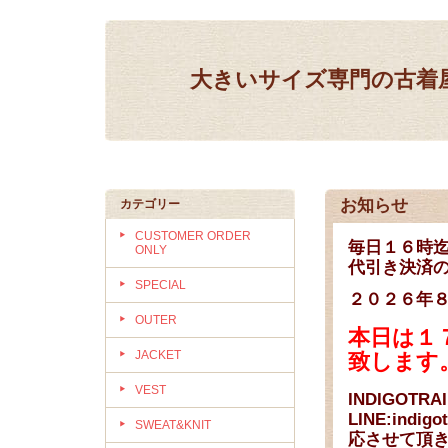
大きいサイズ専門の古着屋 IN
お知らせ
カテゴリー
CUSTOMER ORDER
毎日１６時迄
ONLY
代引き決済の
SPECIAL
２０２６年
OUTER
本日は１
JACKET
致します
VEST
INDIGOTR
LINE:indi
SWEAT&KNIT
応させて頂き