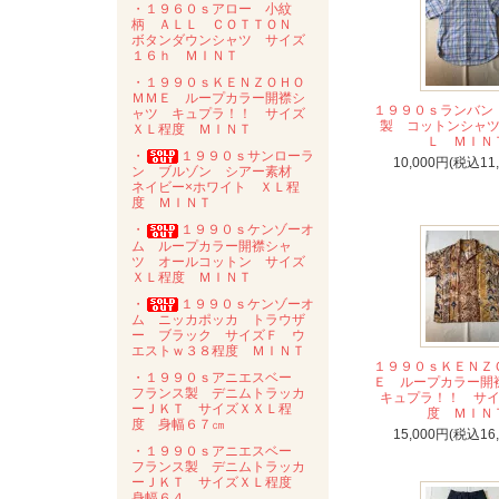
・１９６０ｓアロー 小紋
柄 ＡＬＬ ＣＯＴＴＯＮ
ボタンダウンシャツ サイズ
１６ｈ ＭＩＮＴ
・１９９０ｓＫＥＮＺＯＨＯ
ＭＭＥ ループカラー開襟シ
１９９０ｓランバン
ャツ キュプラ！！ サイズ
製 コットンシャ
ＸＬ程度 ＭＩＮＴ
Ｌ ＭＩＮ
・
１９９０ｓサンローラ
10,000円(税込11
ン ブルゾン シアー素材
ネイビー×ホワイト ＸＬ程
度 ＭＩＮＴ
・
１９９０ｓケンゾーオ
ム ループカラー開襟シャ
ツ オールコットン サイズ
ＸＬ程度 ＭＩＮＴ
・
１９９０ｓケンゾーオ
ム ニッカポッカ トラウザ
ー ブラック サイズＦ ウ
エストｗ３８程度 ＭＩＮＴ
１９９０ｓＫＥＮＺ
・１９９０ｓアニエスベー
Ｅ ループカラー
フランス製 デニムトラッカ
キュプラ！！ サ
ーＪＫＴ サイズＸＸＬ程
度 ＭＩＮ
度 身幅６７㎝
15,000円(税込16
・１９９０ｓアニエスベー
フランス製 デニムトラッカ
ーＪＫＴ サイズＸＬ程度
身幅６４