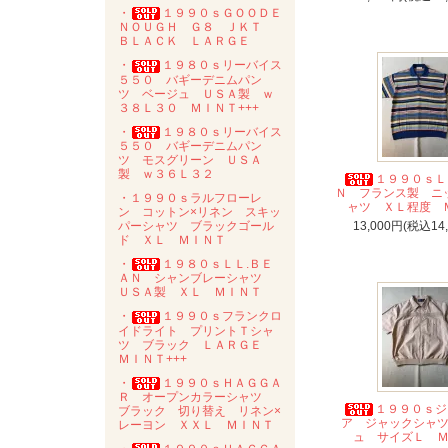
・
１９９０ｓＧＯＯＤＥ
ＮＯＵＧＨ Ｇ８ ＪＫＴ
ＢＬＡＣＫ ＬＡＲＧＥ
・
１９８０ｓリーバイス
５５０ バギーデニムパン
ツ ベージュ ＵＳＡ製 ｗ
３８Ｌ３０ ＭＩＮＴ+++
・
１９８０ｓリーバイス
５５０ バギーデニムパン
ツ モスグリーン ＵＳＡ
製 ｗ３６Ｌ３２
１９９０ｓＬ
Ｎ フランス製 ニ
・１９９０ｓラルフローレ
ャツ ＸＬ程度 
ン コットン×リネン スキッ
パーシャツ ブラックゴール
13,000円(税込14
ド ＸＬ ＭＩＮＴ
・
１９８０ｓＬＬ.ＢＥ
ＡＮ シャンブレーシャツ
ＵＳＡ製 ＸＬ ＭＩＮＴ
・
１９９０ｓフランクロ
イドライト プリントＴシャ
ツ ブラック ＬＡＲＧＥ
ＭＩＮＴ+++
・
１９９０ｓＨＡＧＧＡ
Ｒ オープンカラーシャツ
１９９０ｓジ
ブラック 切り替え リネン×
ア ジャックシャ
レーヨン ＸＸＬ ＭＩＮＴ
ュ サイズＬ 