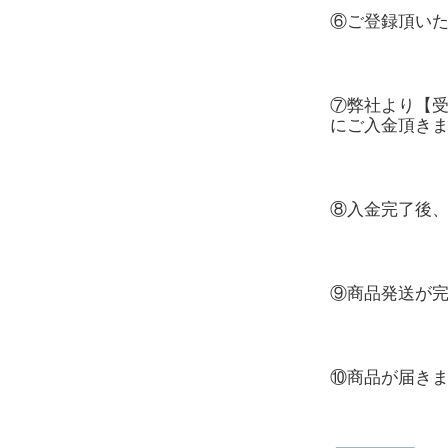
⑥ご登録頂い
⑦弊社より【
にご入金頂き
⑧入金完了後
⑨商品発送が
⑩商品が届き