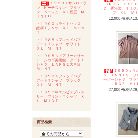
・
１９９０ｓサンローラ
ＢＲＯＳ ＯＸＦＯ
ン ピーチスキン ブルゾ
Ｄ 香港製 オリジ
ン ベージュ ＸＬ程度 Ｍ
ブ ＸＬ Ｍ
ＩＮＴ+++
12,000円(税込13
・１９９０ｓライトハウス
総柄Ｔシャツ ＸＬ ＭＩＮ
Ｔ
・１９８８ｓフレッドバブ
アートＴシャツ ホワイト
ＸＬ ＭＩＮＴ
・１９９８ｓメアリーカサッ
ト シカゴ美術館 アートＴ
シャツ ＬＡＲＧＥ大き目
ＭＩＮＴ
１９９０ｓラ
ン ＩＮＮＩＳ リ
・１９９０ｓフレッドバブ
ーバーシャツ ブラ
アートＴシャツ ブラック
ＲＧＥ ＭＩ
ＸＬ ＭＩＮＴ
27,000円(税込29
・１９９２年エルビスプレス
リー プリントＴシャツ Ｘ
Ｌ ＭＩＮＴ
商品検索