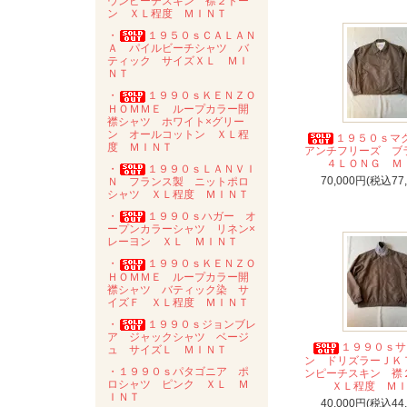
ウンピーチスキン 襟２トー
ン ＸＬ程度 ＭＩＮＴ
・
１９５０ｓＣＡＬＡＮ
Ａ パイルビーチシャツ バ
ティック サイズＸＬ ＭＩ
ＮＴ
・
１９９０ｓＫＥＮＺＯ
ＨＯＭＭＥ ループカラー開
襟シャツ ホワイト×グリー
ン オールコットン ＸＬ程
１９５０ｓ
度 ＭＩＮＴ
アンチフリーズ ブ
４ＬＯＮＧ Ｍ
・
１９９０ｓＬＡＮＶＩ
70,000円(税込77
Ｎ フランス製 ニットポロ
シャツ ＸＬ程度 ＭＩＮＴ
・
１９９０ｓハガー オ
ープンカラーシャツ リネン×
レーヨン ＸＬ ＭＩＮＴ
・
１９９０ｓＫＥＮＺＯ
ＨＯＭＭＥ ループカラー開
襟シャツ バティック染 サ
イズＦ ＸＬ程度 ＭＩＮＴ
・
１９９０ｓジョンブレ
ア ジャックシャツ ベージ
１９９０ｓサ
ュ サイズＬ ＭＩＮＴ
ン ドリズラーＪＫ
・１９９０ｓパタゴニア ポ
ンピーチスキン 
ロシャツ ピンク ＸＬ Ｍ
ＸＬ程度 Ｍ
ＩＮＴ
40,000円(税込44