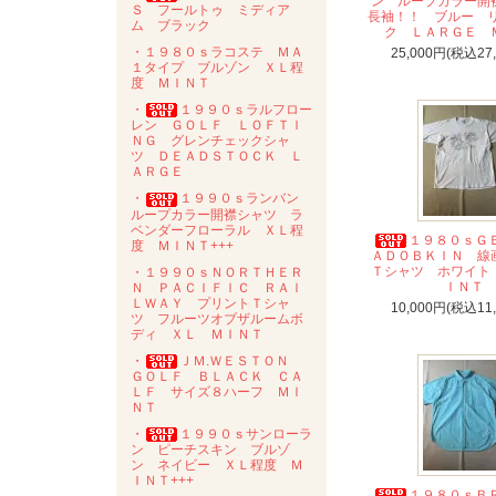
ン ループカラー
Ｓ フールトゥ ミディア
長袖！！ ブルー 
ム ブラック
ク ＬＡＲＧＥ 
・１９８０ｓラコステ ＭＡ
25,000円(税込27
１タイプ ブルゾン ＸＬ程
度 ＭＩＮＴ
・
１９９０ｓラルフロー
レン ＧＯＬＦ ＬＯＦＴＩ
ＮＧ グレンチェックシャ
ツ ＤＥＡＤＳＴＯＣＫ Ｌ
ＡＲＧＥ
・
１９９０ｓランバン
ループカラー開襟シャツ ラ
ベンダーフローラル ＸＬ程
１９８０ｓＧ
度 ＭＩＮＴ+++
ＡＤＯＢＫＩＮ 
Ｔシャツ ホワイト
・１９９０ｓＮＯＲＴＨＥＲ
ＩＮＴ
Ｎ ＰＡＣＩＦＩＣ ＲＡＩ
ＬＷＡＹ プリントＴシャ
10,000円(税込11
ツ フルーツオブザルームボ
ディ ＸＬ ＭＩＮＴ
・
ＪＭ.ＷＥＳＴＯＮ
ＧＯＬＦ ＢＬＡＣＫ ＣＡ
ＬＦ サイズ８ハーフ ＭＩ
ＮＴ
・
１９９０ｓサンローラ
ン ピーチスキン ブルゾ
ン ネイビー ＸＬ程度 Ｍ
ＩＮＴ+++
１９８０ｓＢ