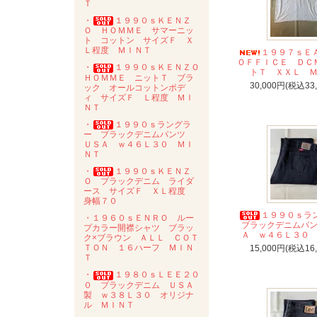
Ｔ
・
１９９０ｓＫＥＮＺ
Ｏ ＨＯＭＭＥ サマーニッ
ト コットン サイズＦ Ｘ
Ｌ程度 ＭＩＮＴ
１９９７ｓ
ＯＦＦＩＣＥ ＤＣ
・
１９９０ｓＫＥＮＺＯ
トＴ ＸＸＬ 
ＨＯＭＭＥ ニットＴ ブラ
30,000円(税込33
ック オールコットンボデ
ィ サイズＦ Ｌ程度 ＭＩ
ＮＴ
・
１９９０ｓラングラ
ー ブラックデニムパンツ
ＵＳＡ ｗ４６Ｌ３０ ＭＩ
ＮＴ
・
１９９０ｓＫＥＮＺ
Ｏ ブラックデニム ライダ
ース サイズＦ ＸＬ程度
身幅７０
１９９０ｓ
・１９６０ｓＥＮＲＯ ルー
ブラックデニムパ
プカラー開襟シャツ ブラッ
Ａ ｗ４６Ｌ３０
ク×ブラウン ＡＬＬ ＣＯＴ
ＴＯＮ １６ハーフ ＭＩＮ
15,000円(税込16
Ｔ
・
１９８０ｓＬＥＥ２０
０ ブラックデニム ＵＳＡ
製 ｗ３８Ｌ３０ オリジナ
ル ＭＩＮＴ