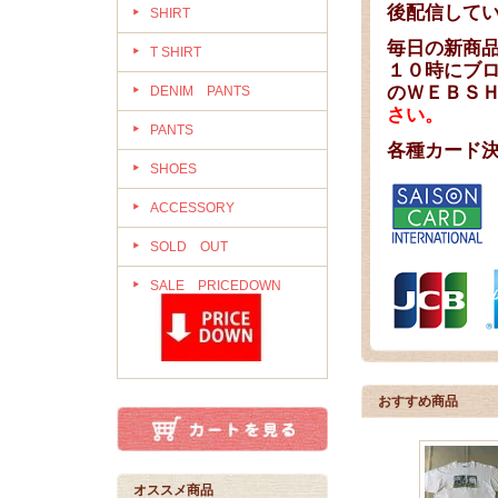
後配信して
SHIRT
毎日の新商
T SHIRT
１０時にブ
のＷＥＢＳ
DENIM PANTS
さい。
PANTS
各種カード
SHOES
ACCESSORY
SOLD OUT
SALE PRICEDOWN
おすすめ商品
オススメ商品