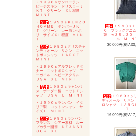
・１９９０ｓサンローラン
ピーチスキン ドリズラーＪ
ＫＴ グリーン ＸＬ程度
ＭＩＮＴ
・
１９９０ｓＫＥＮＺＯ
１９８０ｓＬ
ＨＯＭＭＥ ボンバーＪＫ
０ ブラックデニ
Ｔ グリーン レーヨン×ポ
製 ｗ３８Ｌ３０
リ サイズＸＬ程度 ＭＩＮ
ル ＭＩＮ
Ｔ
30,000円(税込33
・
１９８０ｓクリスチャ
ンディオール リネン ニッ
トポロシャツ ＬＡＲＧＥ
ＭＩＮＴ
・１９９０ｓアルフレッドダ
ナー ニットポロシャツ ア
ーガイル ヘビーアクリル
ＵＳＡ ＸＬ ＭＩＮＴ
・
１９８０ｓキャンパ
ス ボーダー柄 ニットＴシ
ャツ ＵＳＡ Ｌ ＭＩＮＴ
１９８０ｓク
ディオール リネン
・１９９０ｓランバン イタ
ロシャツ ＬＡＲＧ
リア製 コットンシャツ サ
Ｔ
イズＬ ＭＩＮＴ
16,000円(税込17
・
１９９０ｓランバン
フランス シアー素材 ルー
プカラー開襟 ＤＥＡＤＳＴ
ＯＣＫ ＸＬ