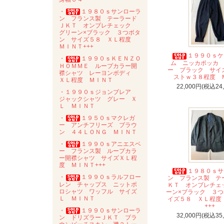
・
１９８０ｓサンローラ
ン フランス製 テーラード
ＪＫＴ オンブレチェック
グリーン×ブラック ３つボタ
ン サイズ５８ ＸＬ程度
ＭＩＮＴ+++
１９９０ｓケ
・
１９９０ｓＫＥＮＺＯ
ム ニッカポッカ
ＨＯＭＭＥ ループカラー開
ー ブラック サイ
襟シャツ レーヨンボディ
ストｗ３８程度 
ＸＬ程度 ＭＩＮＴ
22,000円(税込24
・１９９０ｓジョンブレア
ジャックシャツ グレー Ｘ
Ｌ ＭＩＮＴ
・
１９５０ｓマクレガ
ー アンチフリーズ ブラウ
ン ４４ＬＯＮＧ ＭＩＮＴ
・
１９９０ｓアニエスベ
ー フランス製 ループカラ
ー開襟シャツ サイズＸＬ程
度 ＭＩＮＴ+++
１９８０ｓサ
・
１９９０ｓラルフロー
ン フランス製 テ
レン チャップス ニットポ
ＫＴ オンブレチェ
ロシャツ ワッフル サイズ
ーン×ブラック ３
Ｌ ＭＩＮＴ
イズ５８ ＸＬ程度
+++
・
１９９０ｓサンローラ
32,000円(税込35
ン ドリズラーＪＫＴ ブラ