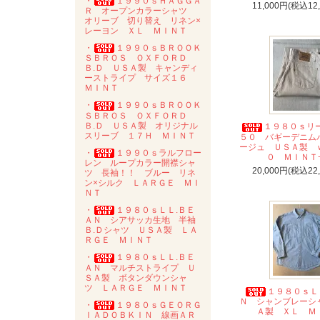
・
１９９０ｓＨＡＧＧＡ
11,000円(税込12
Ｒ オープンカラーシャツ
オリーブ 切り替え リネン×
レーヨン ＸＬ ＭＩＮＴ
・
１９９０ｓＢＲＯＯＫ
ＳＢＲＯＳ ＯＸＦＯＲＤ
Ｂ.Ｄ ＵＳＡ製 キャンディ
ーストライプ サイズ１６
ＭＩＮＴ
・
１９９０ｓＢＲＯＯＫ
ＳＢＲＯＳ ＯＸＦＯＲＤ
Ｂ.Ｄ ＵＳＡ製 オリジナル
１９８０ｓリ
スリーブ １７Ｈ ＭＩＮＴ
５０ バギーデニム
ージュ ＵＳＡ製 
・
１９９０ｓラルフロー
０ ＭＩＮＴ+
レン ループカラー開襟シャ
20,000円(税込22
ツ 長袖！！ ブルー リネ
ン×シルク ＬＡＲＧＥ ＭＩ
ＮＴ
・
１９８０ｓＬＬ.ＢＥ
ＡＮ シアサッカ生地 半袖
Ｂ.Ｄシャツ ＵＳＡ製 ＬＡ
ＲＧＥ ＭＩＮＴ
・
１９８０ｓＬＬ.ＢＥ
ＡＮ マルチストライプ Ｕ
ＳＡ製 ボタンダウンシャ
ツ ＬＡＲＧＥ ＭＩＮＴ
１９８０ｓＬ
Ｎ シャンブレーシ
・
１９８０ｓＧＥＯＲＧ
Ａ製 ＸＬ Ｍ
ＩＡＤＯＢＫＩＮ 線画ＡＲ